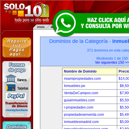
Dominios de la Categoría -
Inmueb
372 dominios en esta categ
Mostrando 1 de 150
Ver siguientes 150 >>
Nombre de Dominio
Preci
miamipropiedades.com
$15,0
Inmuebles.pe
$8,50
VentaDeCampos.com
$7,90
guiainmuebles.com
$5,50
i-propiedades.com
$5,50
propiedadesenventa.com
$5,49
inmueblesmadrid.com
$5,00