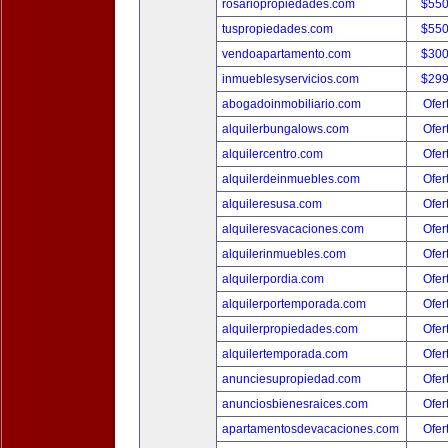
rosariopropiedades.com
$550
tuspropiedades.com
$550
vendoapartamento.com
$300
inmueblesyservicios.com
$299
abogadoinmobiliario.com
Ofer
alquilerbungalows.com
Ofer
alquilercentro.com
Ofer
alquilerdeinmuebles.com
Ofer
alquileresusa.com
Ofer
alquileresvacaciones.com
Ofer
alquilerinmuebles.com
Ofer
alquilerpordia.com
Ofer
alquilerportemporada.com
Ofer
alquilerpropiedades.com
Ofer
alquilertemporada.com
Ofer
anunciesupropiedad.com
Ofer
anunciosbienesraices.com
Ofer
apartamentosdevacaciones.com
Ofer