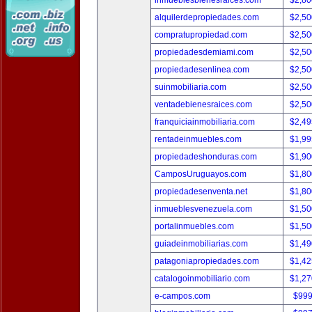
inmueblesbienesraices.com
$2,80
alquilerdepropiedades.com
$2,50
compratupropiedad.com
$2,50
propiedadesdemiami.com
$2,50
propiedadesenlinea.com
$2,50
suinmobiliaria.com
$2,50
ventadebienesraices.com
$2,50
franquiciainmobiliaria.com
$2,49
rentadeinmuebles.com
$1,99
propiedadeshonduras.com
$1,90
CamposUruguayos.com
$1,80
propiedadesenventa.net
$1,80
inmueblesvenezuela.com
$1,50
portalinmuebles.com
$1,50
guiadeinmobiliarias.com
$1,49
patagoniapropiedades.com
$1,42
catalogoinmobiliario.com
$1,27
e-campos.com
$999