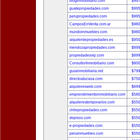
bloginmobiliario.com
$997
guatepropiedades.com
$995
perupropiedades.com
$995
CamposEnVenta.com.ar
$980
mundoinmuebles.com
$980
alquilerdepropiedades.es
$950
mendozapropiedades.com
$899
propiedadesvip.com
$899
ConsultorInmobiliario.com
$800
guiainmobiliaria.net
$799
directoatucasa.com
$750
alquileresweb.com
$699
emprendimientoinmobiliario.com
$580
alquilerestemporarios.com
$550
chilepropiedades.com
$550
depisos.com
$550
e-propiedades.com
$550
peruinmuebles.com
$550