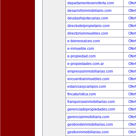
departamentosenoferta.com
Ofer
desarrolloinmobiliario.com
Ofer
deudashipotecarias.com
Ofer
directodelpropietario.com
Ofer
directorioinmuebles.com
Ofer
e-bienesraices.com
Ofer
e-inmueble.com
Ofer
e-propiedad.com
Ofer
e-propiedades.com.ar
Ofer
empresasinmobiliarias.com
Ofer
encuentrainmuebles.com
Ofer
estanciasycampos.com
Ofer
fincaturistica.com
Ofer
franquiciasinmobiliarias.com
Ofer
gerenciadepropiedades.com
Ofer
gerenciainmobiliaria.com
Ofer
gestiondeinmobiliarias.com
Ofer
gestioninmobiliarias.com
Ofer