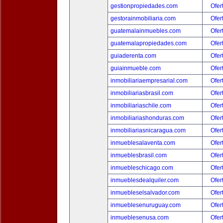
gestionpropiedades.com
Ofer
gestorainmobiliaria.com
Ofer
guatemalainmuebles.com
Ofer
guatemalapropiedades.com
Ofer
guiaderenta.com
Ofer
guiainmueble.com
Ofer
inmobiliariaempresarial.com
Ofer
inmobiliariasbrasil.com
Ofer
inmobiliariaschile.com
Ofer
inmobiliariashonduras.com
Ofer
inmobiliariasnicaragua.com
Ofer
inmueblesalaventa.com
Ofer
inmueblesbrasil.com
Ofer
inmuebleschicago.com
Ofer
inmueblesdealquiler.com
Ofer
inmuebleselsalvador.com
Ofer
inmueblesenuruguay.com
Ofer
inmueblesenusa.com
Ofer