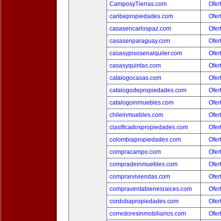
CamposyTierras.com
Ofer
caribepropiedades.com
Ofer
casasencarlospaz.com
Ofer
casasenparaguay.com
Ofer
casasypisosenalquiler.com
Ofer
casasyquintas.com
Ofer
catalogocasas.com
Ofer
catalogodepropiedades.com
Ofer
catalogoinmuebles.com
Ofer
chileinmuebles.com
Ofer
clasificadospropiedades.com
Ofer
colombiapropiedades.com
Ofer
compracampo.com
Ofer
compradeinmuebles.com
Ofer
comprarviviendas.com
Ofer
compraventabienesraices.com
Ofer
cordobapropiedades.com
Ofer
corredoresinmobiliarios.com
Ofer