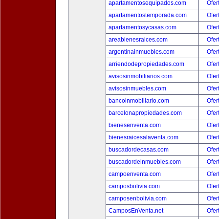
apartamentosequipados.com
Ofer
apartamentostemporada.com
Ofer
apartamentosycasas.com
Ofer
areabienesraices.com
Ofer
argentinainmuebles.com
Ofer
arriendodepropiedades.com
Ofer
avisosinmobiliarios.com
Ofer
avisosinmuebles.com
Ofer
bancoinmobiliario.com
Ofer
barcelonapropiedades.com
Ofer
bienesenventa.com
Ofer
bienesraicesalaventa.com
Ofer
buscadordecasas.com
Ofer
buscadordeinmuebles.com
Ofer
campoenventa.com
Ofer
camposbolivia.com
Ofer
camposenbolivia.com
Ofer
CamposEnVenta.net
Ofer