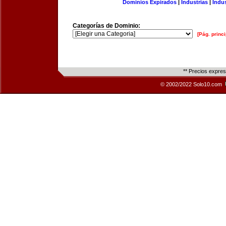
Dominios Expirados
|
Industrias
|
Indu
Categorías de Dominio:
[Pág. princi
** Precios expre
© 2002/2022 Solo10.com