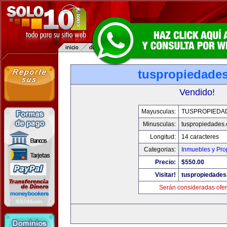
tuspropiedade
Vendido!
Mayusculas:
TUSPROPIEDA
Minusculas:
tuspropiedades
Longitud:
14 caracteres
Categorias:
Inmuebles y Pr
Precio:
$550.00
Visitar!
tuspropiedade
Serán consideradas ofer