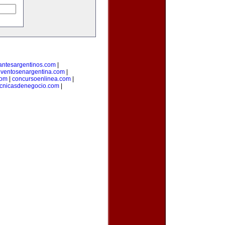
antesargentinos.com
|
ventosenargentina.com
|
com
|
concursoenlinea.com
|
ecnicasdenegocio.com
|