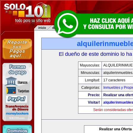
alquilerinmuebl
El dueño de este dominio lo ha
Mayusculas:
ALQUILERINMUE
Minusculas:
alquilerinmueble
Longitud:
17 caracteres
Categorias:
Inmuebles y Prop
Precio:
Realizar una ofer
Visitar!
alquilerinmueble
Serán consideradas ofer
Realizar una Oferta