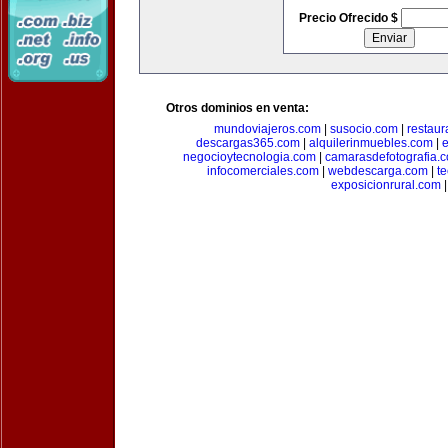
Precio Ofrecido $
Otros dominios en venta:
mundoviajeros.com
|
susocio.com
|
restaur
descargas365.com
|
alquilerinmuebles.com
|
e
negocioytecnologia.com
|
camarasdefotografia.
infocomerciales.com
|
webdescarga.com
|
t
exposicionrural.com
|