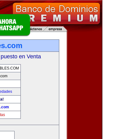
es.com
 puesto en Venta
BLES.COM
s.com
iedades
ta!
s.com
tas