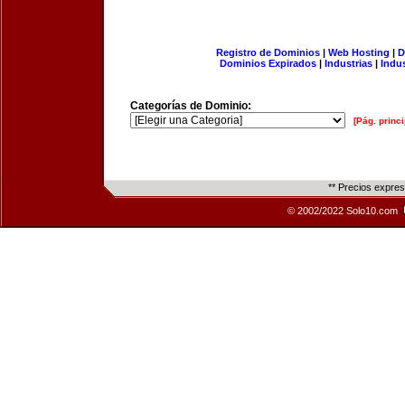
Registro de Dominios
|
Web Hosting
|
D
Dominios Expirados
|
Industrias
|
Indu
Categorías de Dominio:
[Pág. princi
** Precios expre
© 2002/2022 Solo10.com