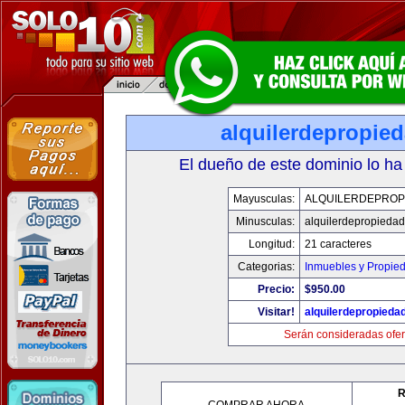
alquilerdepropie
El dueño de este dominio lo ha
Mayusculas:
ALQUILERDEPROP
Minusculas:
alquilerdepropiedad
Longitud:
21 caracteres
Categorias:
Inmuebles y Propie
Precio:
$950.00
Visitar!
alquilerdepropieda
Serán consideradas ofer
R