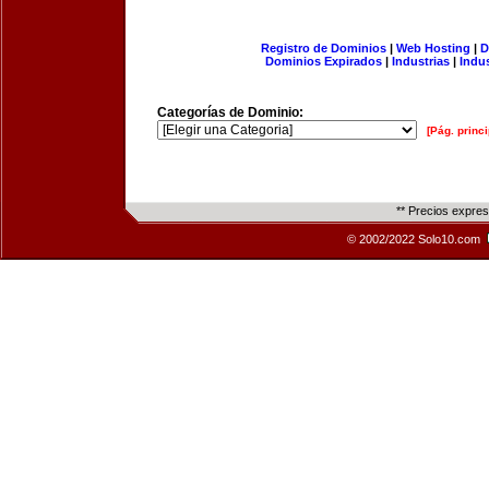
Registro de Dominios
|
Web Hosting
|
D
Dominios Expirados
|
Industrias
|
Indu
Categorías de Dominio:
[Pág. princi
** Precios expre
© 2002/2022 Solo10.com