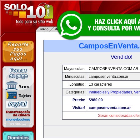
CamposEnVenta.
Vendido!
Mayusculas:
CAMPOSENVENTA.COM.AR
Minusculas:
camposenventa.com.ar
Longitud:
13 caracteres
Categorias:
Inmuebles y Propiedades
,
Ven
Precio:
$980.00
Visitar!
camposenventa.com.ar
Serán consideradas ofer