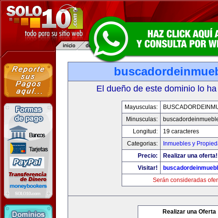
buscadordeinmue
El dueño de este dominio lo ha
Mayusculas:
BUSCADORDEINM
Minusculas:
buscadordeinmuebl
Longitud:
19 caracteres
Categorias:
Inmuebles y Propie
Precio:
Realizar una oferta!
Visitar!
buscadordeinmueb
Serán consideradas ofer
Realizar una Oferta