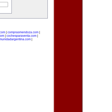
.com
|
comprasmendoza.com
|
com
|
cochesparaventa.com
|
munidadargentina.com
|