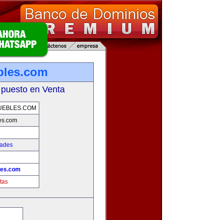
bles.com
 puesto en Venta
UEBLES.COM
es.com
dades
les.com
tas