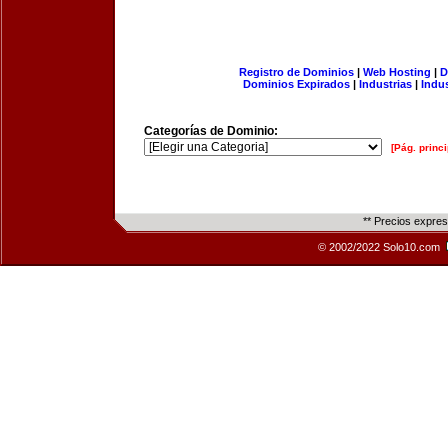
Registro de Dominios
|
Web Hosting
|
D
Dominios Expirados
|
Industrias
|
Indu
Categorías de Dominio:
[Pág. princi
** Precios expre
© 2002/2022 Solo10.com