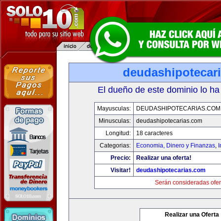
deudashipotecar
El dueño de este dominio lo ha
Mayusculas:
DEUDASHIPOTECARIAS.COM
Minusculas:
deudashipotecarias.com
Longitud:
18 caracteres
Categorias:
Economia, Dinero y Finanzas
,
Precio:
Realizar una oferta!
Visitar!
deudashipotecarias.com
Serán consideradas ofer
Realizar una Oferta