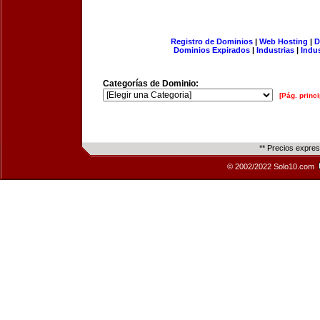
Registro de Dominios
|
Web Hosting
|
D
Dominios Expirados
|
Industrias
|
Indu
Categorías de Dominio:
[Pág. princi
** Precios expre
© 2002/2022 Solo10.com