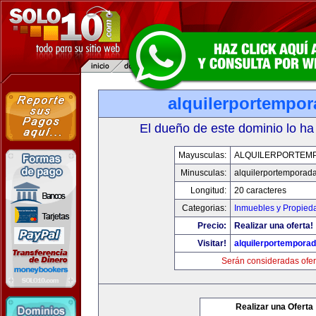
alquilerportempo
El dueño de este dominio lo ha
Mayusculas:
ALQUILERPORTEM
Minusculas:
alquilerportemporad
Longitud:
20 caracteres
Categorias:
Inmuebles y Propied
Precio:
Realizar una oferta!
Visitar!
alquilerportempora
Serán consideradas ofer
Realizar una Oferta