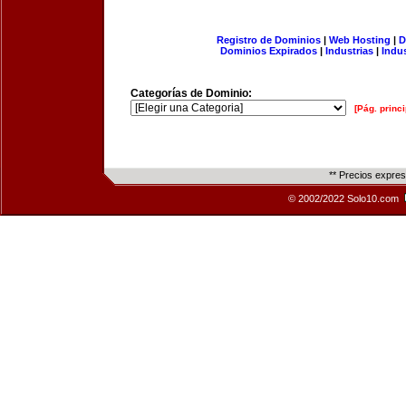
Registro de Dominios
|
Web Hosting
|
D
Dominios Expirados
|
Industrias
|
Indu
Categorías de Dominio:
[Pág. princi
** Precios expre
© 2002/2022 Solo10.com