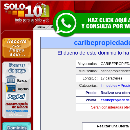
caribepropiedad
El dueño de este dominio lo ha
Mayusculas:
CARIBEPROPIED
Minusculas:
caribepropiedade
Longitud:
17 caracteres
Categorias:
Inmuebles y Prop
Precio:
Realizar una ofert
Visitar!
caribepropiedad
Serán consideradas ofer
Realizar una Oferta