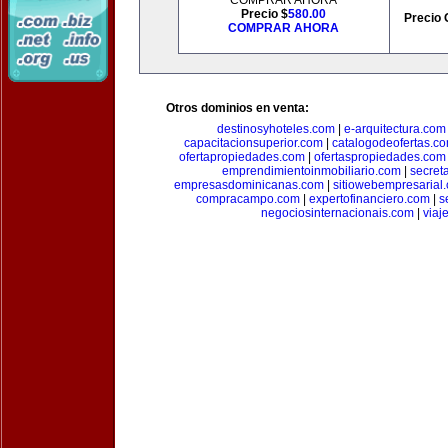
COMPRAR AHORA
Precio $
580.00
Precio 
COMPRAR AHORA
Otros dominios en venta:
destinosyhoteles.com
|
e-arquitectura.com
capacitacionsuperior.com
|
catalogodeofertas.c
ofertapropiedades.com
|
ofertaspropiedades.com
emprendimientoinmobiliario.com
|
secret
empresasdominicanas.com
|
sitiowebempresarial
compracampo.com
|
expertofinanciero.com
|
s
negociosinternacionais.com
|
viaj