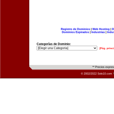
Registro de Dominios
|
Web Hosting
|
D
Dominios Expirados
|
Industrias
|
Indu
Categorías de Dominio:
[Pág. princi
** Precios expre
© 2002/2022 Solo10.com