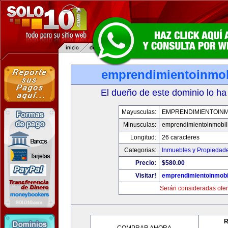
emprendimientoinmob
El dueño de este dominio lo ha
Mayusculas:
EMPRENDIMIENTOINM
Minusculas:
emprendimientoinmobil
Longitud:
26 caracteres
Categorias:
Inmuebles y Propiedad
Precio:
$580.00
Visitar!
emprendimientoinmobi
Serán consideradas ofer
R