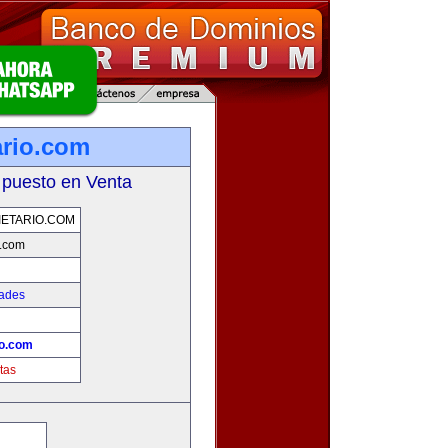
ario.com
 puesto en Venta
ETARIO.COM
o.com
dades
io.com
tas