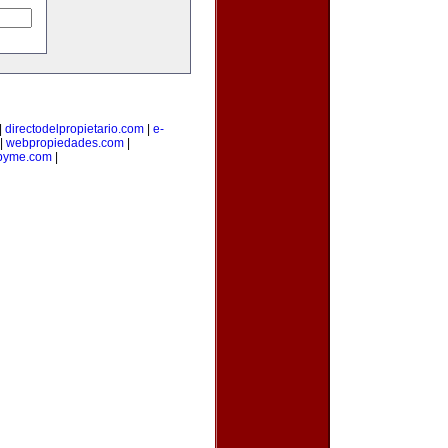
|
directodelpropietario.com
|
e-
|
webpropiedades.com
|
pyme.com
|