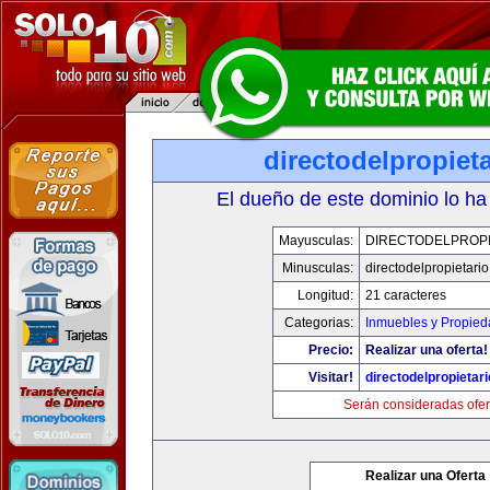
directodelpropiet
El dueño de este dominio lo ha
Mayusculas:
DIRECTODELPROPI
Minusculas:
directodelpropietari
Longitud:
21 caracteres
Categorias:
Inmuebles y Propie
Precio:
Realizar una oferta!
Visitar!
directodelpropietar
Serán consideradas ofer
Realizar una Oferta