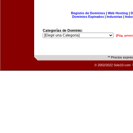
Registro de Dominios
|
Web Hosting
|
D
Dominios Expirados
|
Industrias
|
Indu
Categorías de Dominio:
[Pág. princi
** Precios expre
© 2002/2022 Solo10.com