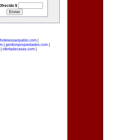
Ofrecido $
hotelessanpablo.com
|
om
|
gestionpropiedades.com
|
|
ofertadecasas.com
|