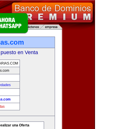
ias.com
 puesto en Venta
ARIAS.COM
as.com
iedades
ias.com
tas
ealizar una Oferta