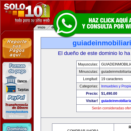
guiadeinmobiliar
El dueño de este dominio lo ha
Mayusculas:
GUIADEINMOBILI
Minusculas:
guiadeinmobiliari
Longitud:
19 caracteres
Categorias:
Inmuebles y Prop
Precio:
$1,490.00
Visitar!
guiadeinmobiliar
Serán consideradas ofer
R