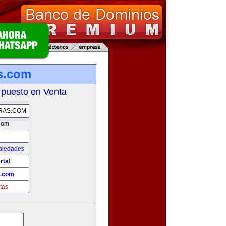
s.com
 puesto en Venta
RAS.COM
com
piedades
rta!
s.com
tas