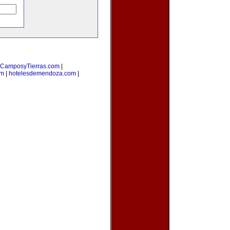
CamposyTierras.com
|
om
|
hotelesdemendoza.com
|