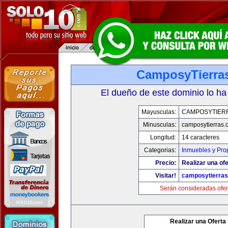
CamposyTierra
El dueño de este dominio lo ha
Mayusculas:
CAMPOSYTIER
Minusculas:
camposytierras.
Longitud:
14 caracteres
Categorias:
Inmuebles y Pro
Precio:
Realizar una ofe
Visitar!
camposytierra
Serán consideradas ofer
Realizar una Oferta