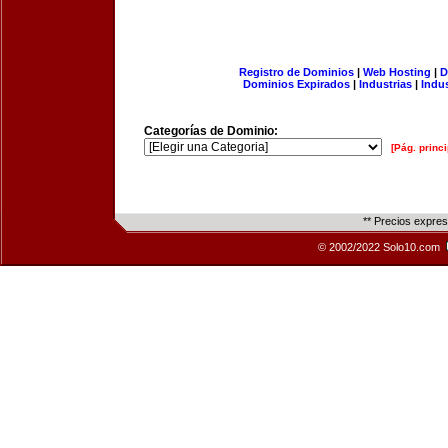
Registro de Dominios
|
Web Hosting
|
D
Dominios Expirados
|
Industrias
|
Indu
Categorías de Dominio:
[Pág. princi
** Precios expre
© 2002/2022 Solo10.com