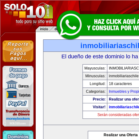
inmobiliariasch
El dueño de este dominio lo ha
Mayusculas:
INMOBILIARIAS
Minusculas:
inmobiliariaschil
Longitud:
18 caracteres
Categorias:
Inmuebles y Prop
Precio:
Realizar una ofer
Visitar!
inmobiliariaschi
Serán consideradas ofer
Realizar una Oferta