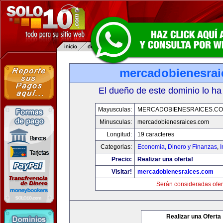
mercadobienesrai
El dueño de este dominio lo ha
Mayusculas:
MERCADOBIENESRAICES.C
Minusculas:
mercadobienesraices.com
Longitud:
19 caracteres
Categorias:
Economia, Dinero y Finanzas
,
Precio:
Realizar una oferta!
Visitar!
mercadobienesraices.com
Serán consideradas ofer
Realizar una Oferta