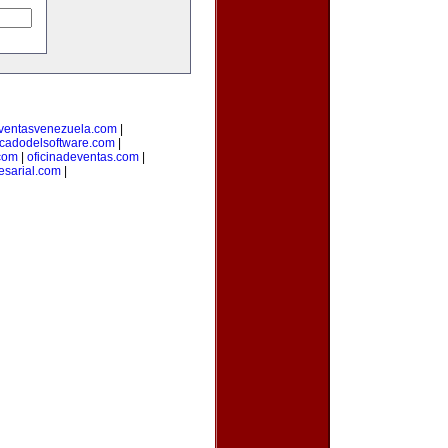
ventasvenezuela.com
|
cadodelsoftware.com
|
com
|
oficinadeventas.com
|
sarial.com
|