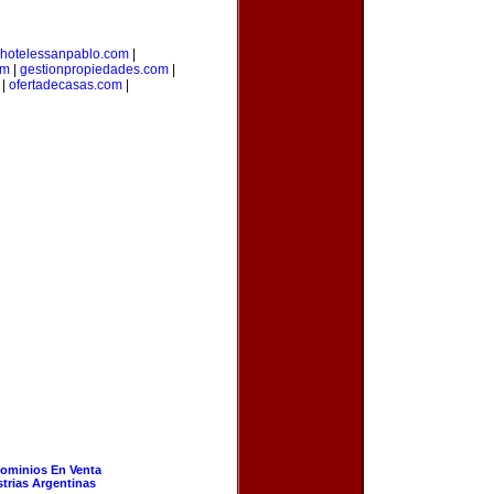
hotelessanpablo.com
|
om
|
gestionpropiedades.com
|
|
ofertadecasas.com
|
ominios En Venta
strias Argentinas