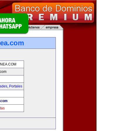
nea.com
INEA.COM
.com
dades
,
Portales
a.com
tas