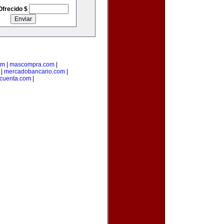
Ofrecido $
om
|
mascompra.com
|
|
mercadobancario.com
|
ucuenta.com
|