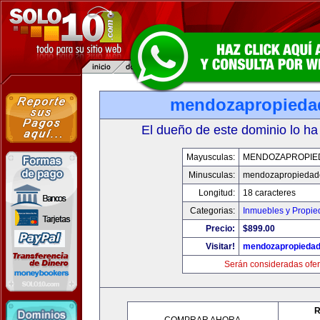
mendozapropieda
El dueño de este dominio lo ha
Mayusculas:
MENDOZAPROPIE
Minusculas:
mendozapropiedad
Longitud:
18 caracteres
Categorias:
Inmuebles y Propi
Precio:
$899.00
Visitar!
mendozapropieda
Serán consideradas ofer
R