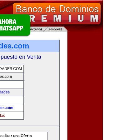
des.com
 puesto en Venta
DADES.COM
es.com
edades
des.com
tas
ealizar una Oferta