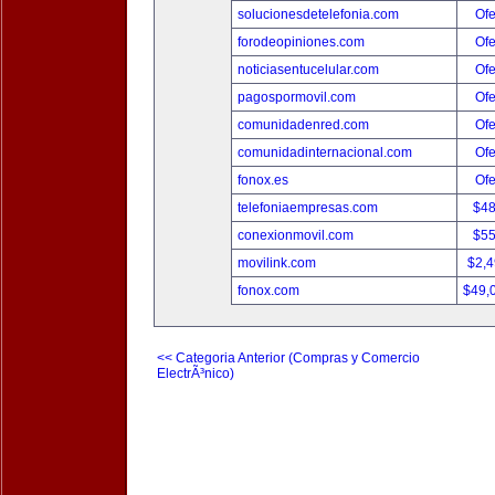
solucionesdetelefonia.com
Ofe
forodeopiniones.com
Ofe
noticiasentucelular.com
Ofe
pagospormovil.com
Ofe
comunidadenred.com
Ofe
comunidadinternacional.com
Ofe
fonox.es
Ofe
telefoniaempresas.com
$4
conexionmovil.com
$5
movilink.com
$2,
fonox.com
$49,
<< Categoria Anterior (Compras y Comercio
ElectrÃ³nico)