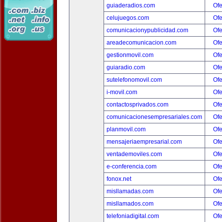
guiaderadios.com
Ofe
celujuegos.com
Ofe
comunicacionypublicidad.com
Ofe
areadecomunicacion.com
Ofe
gestionmovil.com
Ofe
guiaradio.com
Ofe
sutelefonomovil.com
Ofe
i-movil.com
Ofe
contactosprivados.com
Ofe
comunicacionesempresariales.com
Ofe
planmovil.com
Ofe
mensajeriaempresarial.com
Ofe
ventademoviles.com
Ofe
e-conferencia.com
Ofe
fonox.net
Ofe
misllamadas.com
Ofe
misllamados.com
Ofe
telefoniadigital.com
Ofe