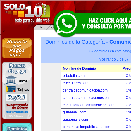
Dominios de la Categoría -
Comunica
37 dominios en esta categ
Mostrando 1 de 37
Nombre de Dominio
Prec
e-boletin.com
Ofe
e-celulares.com
Ofe
centraldecomunicacion.com
Ofe
centraldecomunicaciones.com
Ofe
consultoriaencomunicacion.com
Ofe
guiaemail.com
Ofe
guiaemails.com
Ofe
comunicacionpublicitaria.com
Ofe