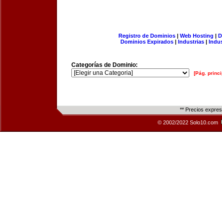
Registro de Dominios
|
Web Hosting
|
D
Dominios Expirados
|
Industrias
|
Indu
Categorías de Dominio:
[Pág. princi
** Precios expre
© 2002/2022 Solo10.com