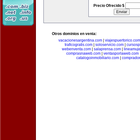
Precio Ofrecido $
Otros dominios en venta:
vacacionesargentina.com
|
viajespuertorico.co
traficogratis.com
|
soloservicio.com
|
cursosp
webenventa.com
|
salaprensa.com
|
lineamuj
comprasnaweb.com
|
ventasporlaweb.com
catalogoinmobiliario.com
|
comprador