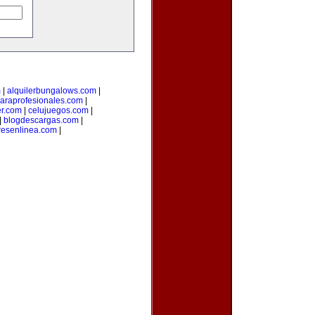
m
|
alquilerbungalows.com
|
araprofesionales.com
|
er.com
|
celujuegos.com
|
|
blogdescargas.com
|
esenlinea.com
|