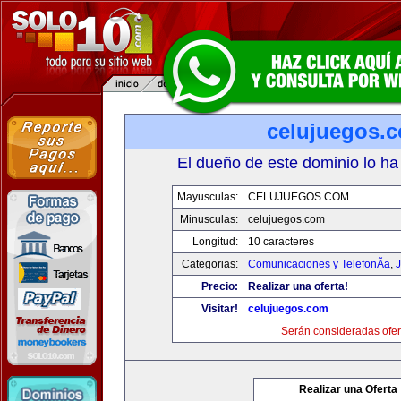
celujuegos.
El dueño de este dominio lo ha
Mayusculas:
CELUJUEGOS.COM
Minusculas:
celujuegos.com
Longitud:
10 caracteres
Categorias:
Comunicaciones y TelefonÃ­a
,
J
Precio:
Realizar una oferta!
Visitar!
celujuegos.com
Serán consideradas ofer
Realizar una Oferta