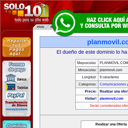
planmovil.c
El dueño de este dominio lo ha
Mayusculas:
PLANMOVIL.CO
Minusculas:
planmovil.com
Longitud:
9 caracteres
Categorias:
Comunicaciones y
Precio:
Realizar una ofer
Visitar!
planmovil.com
Serán consideradas ofer
Realizar una Oferta