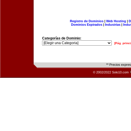
Registro de Dominios
|
Web Hosting
|
D
Dominios Expirados
|
Industrias
|
Indu
Categorías de Dominio:
[Pág. princi
** Precios expre
© 2002/2022 Solo10.com