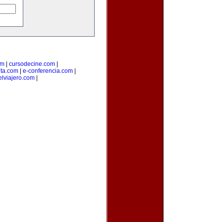
om
|
cursodecine.com
|
nta.com
|
e-conferencia.com
|
elviajero.com
|