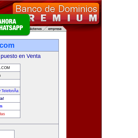
.com
 puesto en Venta
A.COM
m
 TelefonÃ­a
ta!
om
tas