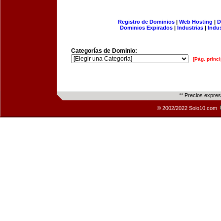
Registro de Dominios
|
Web Hosting
|
D
Dominios Expirados
|
Industrias
|
Indu
Categorías de Dominio:
[Pág. princi
** Precios expre
© 2002/2022 Solo10.com