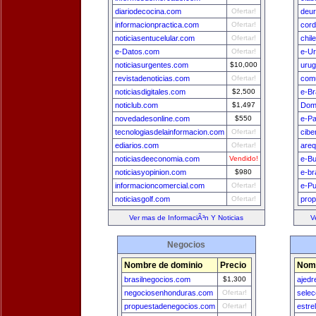
diariodecocina.com
Ofertar!
deu
informacionpractica.com
Ofertar!
cord
noticiasentucelular.com
Ofertar!
chil
e-Datos.com
Ofertar!
e-U
noticiasurgentes.com
$10,000
uru
revistadenoticias.com
Ofertar!
comu
noticiasdigitales.com
$2,500
e-Br
noticlub.com
$1,497
Dom
novedadesonline.com
$550
e-P
tecnologiasdelainformacion.com
Ofertar!
cibe
ediarios.com
Ofertar!
areq
noticiasdeeconomia.com
Vendido!
e-B
noticiasyopinion.com
$980
e-br
informacioncomercial.com
Ofertar!
e-Pu
noticiasgolf.com
Ofertar!
prop
Ver mas de InformaciÃ³n Y Noticias
V
Negocios
Nombre de dominio
Precio
Nomb
brasilnegocios.com
$1,300
ajedr
negociosenhonduras.com
Ofertar!
sele
propuestadenegocios.com
Ofertar!
estre