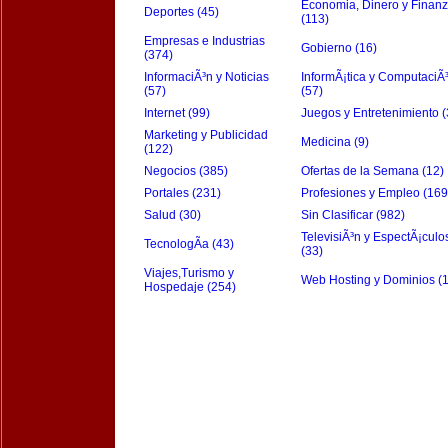
Economia, Dinero y Finan
Deportes (45)
(113)
Empresas e Industrias
Gobierno (16)
(374)
InformaciÃ³n y Noticias
InformÃ¡tica y ComputaciÃ
(57)
(57)
Internet (99)
Juegos y Entretenimiento (
Marketing y Publicidad
Medicina (9)
(122)
Negocios (385)
Ofertas de la Semana (12)
Portales (231)
Profesiones y Empleo (169
Salud (30)
Sin Clasificar (982)
TelevisiÃ³n y EspectÃ¡culo
TecnologÃ­a (43)
(33)
Viajes,Turismo y
Web Hosting y Dominios (
Hospedaje (254)