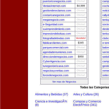
puertoriconegocios.com
Ofertar!
camp
VentasInternet.com
$4,999
coch
gestiondereclamos.com
Ofertar!
notic
costaricanegocios.com
Ofertar!
rally
meganegocio.com
Ofertar!
tenis
e-Seguridad.com
Ofertar!
socio
suemprendimiento.com
Ofertar!
desli
impresiondebolsas.com
Ofertar!
tenis
fotografiadebodas.com
Vendido!
clubc
fidelizarclientes.com
$345
e-ten
parquecomercial.com
Ofertar!
balon
agendadereuniones.com
Ofertar!
secto
direcciondenegocios.com
$950
webde
CyberAgencia.com
Ofertar!
camp
tunegocioencasa.com
Ofertar!
gest
negociosyventas.com
Ofertar!
remer
forosdenegocios.com
Ofertar!
selec
Ver mas de Negocios
Todas las Categoria
Alimentos y Bebidas (37)
Artes y Cultura (26)
Ciencia e InvestigaciÃ³n
Compras y Comercio
(8)
ElectrÃ³nico (341)