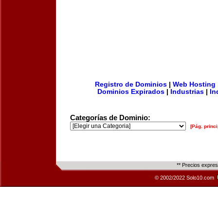
Registro de Dominios
|
Web Hosting
Dominios Expirados
|
Industrias
|
In
Categorías de Dominio:
[Pág. princi
** Precios expre
© 2002/2022 Solo10.com