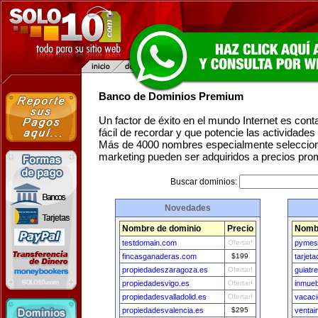
Banco de Dominios Premium
Un factor de éxito en el mundo Internet es con
fácil de recordar y que potencie las actividade
Más de 4000 nombres especialmente seleccion
marketing pueden ser adquiridos a precios pro
Buscar dominios:
Novedades
Nombre de dominio
Precio
Nombr
testdomain.com
Ofertar!
pymes
fincasganaderas.com
$199
tarjet
propiedadeszaragoza.es
Ofertar!
guiatr
propiedadesvigo.es
Ofertar!
inmueb
propiedadesvalladolid.es
Ofertar!
vacaci
propiedadesvalencia.es
$295
ventai