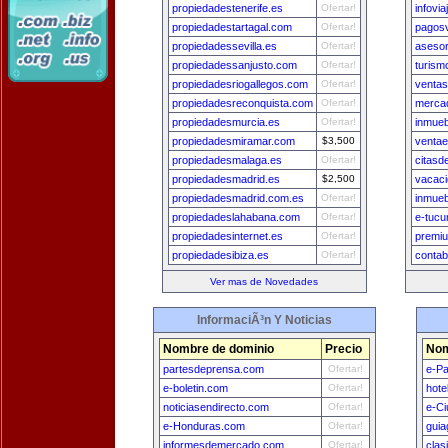
propiedadestenerife.es
Ofertar!
infovi
propiedadestartagal.com
Ofertar!
pagosv
propiedadessevilla.es
Ofertar!
aseso
propiedadessanjusto.com
Ofertar!
turism
propiedadesriogallegos.com
Ofertar!
ventas
propiedadesreconquista.com
Ofertar!
merca
propiedadesmurcia.es
Ofertar!
inmue
propiedadesmiramar.com
$3,500
ventae
propiedadesmalaga.es
Ofertar!
citasd
propiedadesmadrid.es
$2,500
vacaci
propiedadesmadrid.com.es
Ofertar!
inmueb
propiedadeslahabana.com
Ofertar!
e-tuc
propiedadesinternet.es
Ofertar!
premi
propiedadesibiza.es
Ofertar!
contab
Ver mas de Novedades
InformaciÃ³n Y Noticias
Nombre de dominio
Precio
Nom
partesdeprensa.com
Ofertar!
e-Pa
e-boletin.com
Ofertar!
hote
noticiasendirecto.com
Ofertar!
e-Ci
e-Honduras.com
Ofertar!
guia
informesdemercado.com
Ofertar!
clas