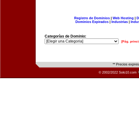
Registro de Dominios
|
Web Hosting
|
D
Dominios Expirados
|
Industrias
|
Indu
Categorías de Dominio:
[Pág. princi
** Precios expre
© 2002/2022 Solo10.com