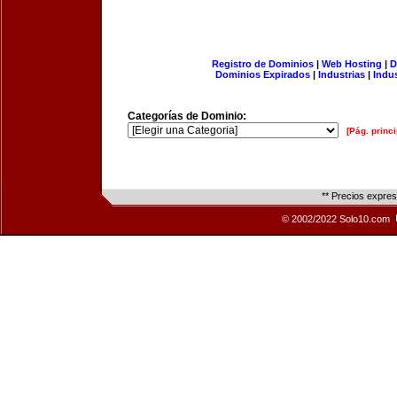
Registro de Dominios
|
Web Hosting
|
D
Dominios Expirados
|
Industrias
|
Indu
Categorías de Dominio:
[Pág. princi
** Precios expre
© 2002/2022 Solo10.com