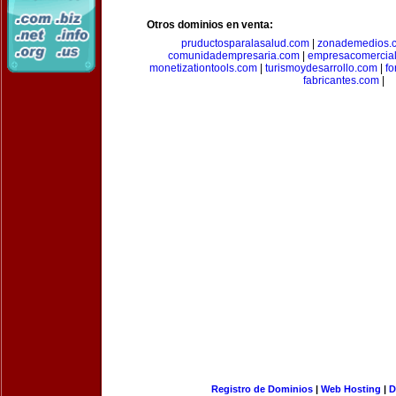
Otros dominios en venta:
pruductosparalasalud.com
|
zonademedios.
comunidadempresaria.com
|
empresacomercia
monetizationtools.com
|
turismoydesarrollo.com
|
fo
fabricantes.com
|
Registro de Dominios
|
Web Hosting
|
D