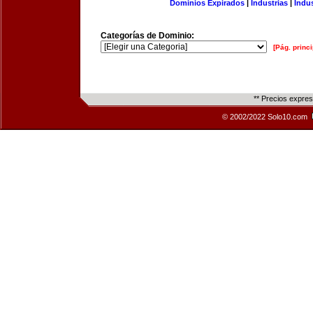
Dominios Expirados
|
Industrias
|
Indu
Categorías de Dominio:
[Pág. princi
** Precios expre
© 2002/2022 Solo10.com