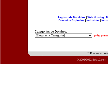
Registro de Dominios
|
Web Hosting
|
D
Dominios Expirados
|
Industrias
|
Indu
Categorías de Dominio:
[Pág. princi
** Precios expre
© 2002/2022 Solo10.com