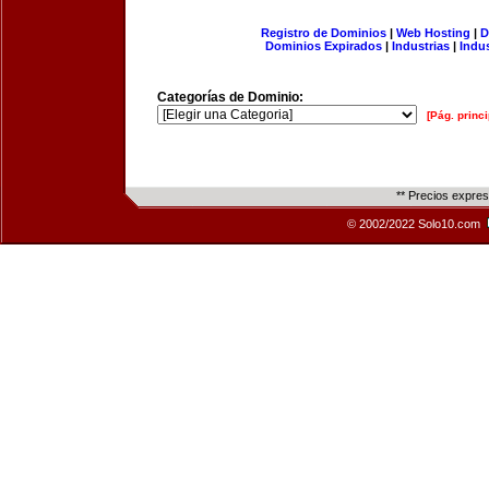
Registro de Dominios
|
Web Hosting
|
D
Dominios Expirados
|
Industrias
|
Indu
Categorías de Dominio:
[Pág. princi
** Precios expre
© 2002/2022 Solo10.com