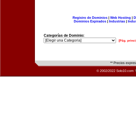
Registro de Dominios
|
Web Hosting
|
D
Dominios Expirados
|
Industrias
|
Indu
Categorías de Dominio:
[Pág. princi
** Precios expre
© 2002/2022 Solo10.com