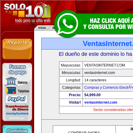
VentasInterne
El dueño de este dominio lo ha
Mayusculas:
VENTASINTERNET.COM
Minusculas:
ventasinternet.com
Longitud:
14 caracteres
Categorias:
Compras y Comercio ElectrÃ³
Precio:
$4,999.00
Visitar!
ventasinternet.com
Serán consideradas ofer
R