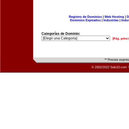
Registro de Dominios
|
Web Hosting
|
D
Dominios Expirados
|
Industrias
|
Indu
Categorías de Dominio:
[Pág. princi
** Precios expre
© 2002/2022 Solo10.com