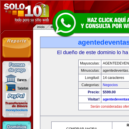
agentedeventa
El dueño de este dominio lo ha
Mayusculas:
AGENTEDEVEN
Minusculas:
agentedeventas
Longitud:
14 caracteres
Categorias:
Negocios
Precio:
$599.00
Visitar!
agentedeventa
Serán consideradas ofer
R