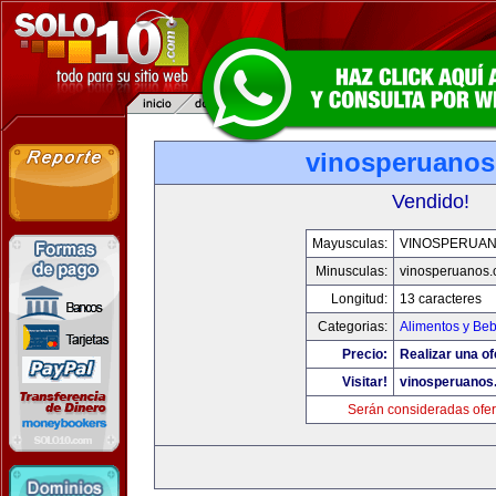
vinosperuano
Vendido!
Mayusculas:
VINOSPERUA
Minusculas:
vinosperuanos
Longitud:
13 caracteres
Categorias:
Alimentos y Be
Precio:
Realizar una of
Visitar!
vinosperuanos
Serán consideradas ofer