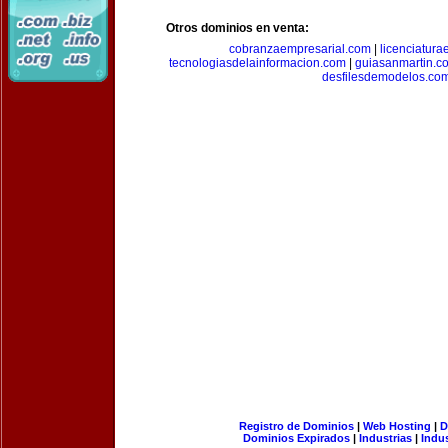
Otros dominios en venta:
cobranzaempresarial.com
|
licenciatura
tecnologiasdelainformacion.com
|
guiasanmartin.c
desfilesdemodelos.co
Registro de Dominios
|
Web Hosting
|
D
Dominios Expirados
|
Industrias
|
Indu