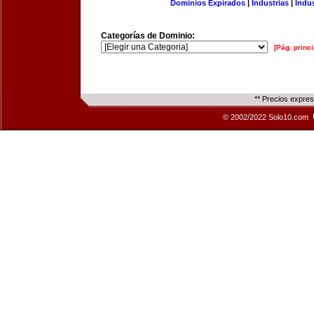
Dominios Expirados
|
Industrias
|
Indu
Categorías de Dominio:
[Pág. princi
** Precios expre
© 2002/2022 Solo10.com