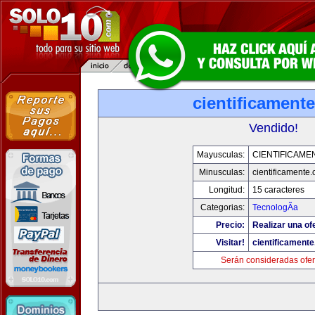
cientificament
Vendido!
Mayusculas:
CIENTIFICAME
Minusculas:
cientificamente
Longitud:
15 caracteres
Categorias:
TecnologÃ­a
Precio:
Realizar una of
Visitar!
cientificament
Serán consideradas ofer