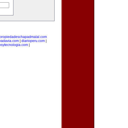
propiedadeschapadmalal.com
vadavia.com
|
diarioperu.com
|
osytecnologia.com
|