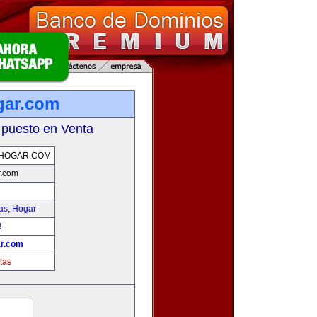
gar.com
 puesto en Venta
HOGAR.COM
r.com
as
,
Hogar
!
r.com
tas