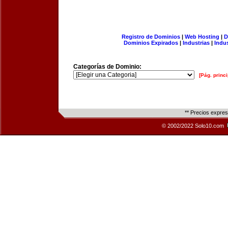
Registro de Dominios
|
Web Hosting
|
D
Dominios Expirados
|
Industrias
|
Indu
Categorías de Dominio:
[Pág. princi
** Precios expre
© 2002/2022 Solo10.com