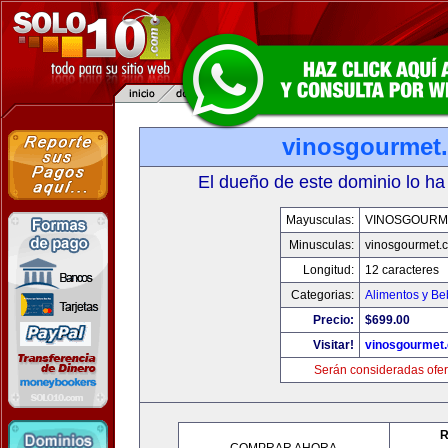
vinosgourmet
El dueño de este dominio lo ha
Mayusculas:
VINOSGOURM
Minusculas:
vinosgourmet.
Longitud:
12 caracteres
Categorias:
Alimentos y Be
Precio:
$699.00
Visitar!
vinosgourmet
Serán consideradas ofer
R