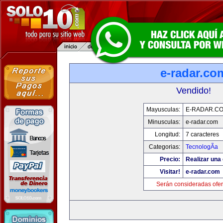
e-radar.co
Vendido!
Mayusculas:
E-RADAR.C
Minusculas:
e-radar.com
Longitud:
7 caracteres
Categorias:
TecnologÃ­a
Precio:
Realizar una 
Visitar!
e-radar.com
Serán consideradas ofer