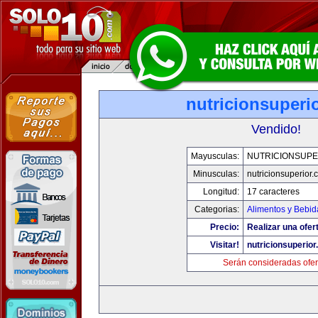
nutricionsuperi
Vendido!
Mayusculas:
NUTRICIONSUPE
Minusculas:
nutricionsuperior
Longitud:
17 caracteres
Categorias:
Alimentos y Bebid
Precio:
Realizar una ofer
Visitar!
nutricionsuperio
Serán consideradas ofer