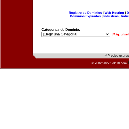
Registro de Dominios
|
Web Hosting
|
D
Dominios Expirados
|
Industrias
|
Indu
Categorías de Dominio:
[Pág. princi
** Precios expre
© 2002/2022 Solo10.com