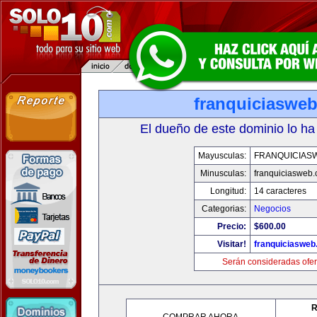
franquiciaswe
El dueño de este dominio lo ha
Mayusculas:
FRANQUICIAS
Minusculas:
franquiciasweb
Longitud:
14 caracteres
Categorias:
Negocios
Precio:
$600.00
Visitar!
franquiciasweb
Serán consideradas ofer
R