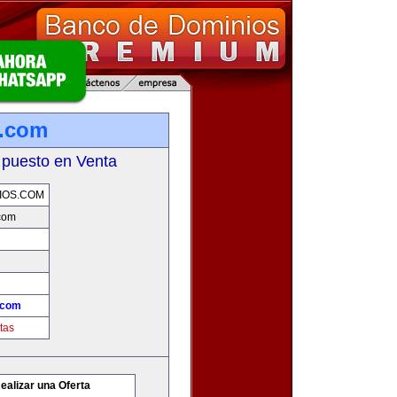
s.com
 puesto en Venta
IOS.COM
com
.com
tas
ealizar una Oferta