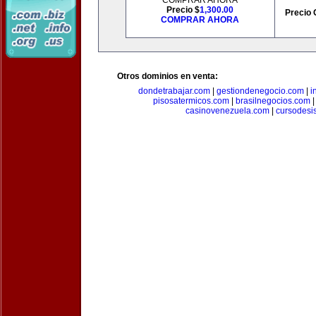
COMPRAR AHORA
Precio $
1,300.00
Precio 
COMPRAR AHORA
Otros dominios en venta:
dondetrabajar.com
|
gestiondenegocio.com
|
i
pisosatermicos.com
|
brasilnegocios.com
casinovenezuela.com
|
cursodesi