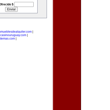
Ofrecido $
nmueblesdealquiler.com
|
|
casinouruguay.com
|
stemas.com
|