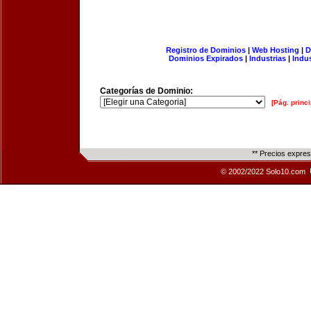
Registro de Dominios
|
Web Hosting
|
D
Dominios Expirados
|
Industrias
|
Indu
Categorías de Dominio:
[Pág. princi
** Precios expre
© 2002/2022 Solo10.com