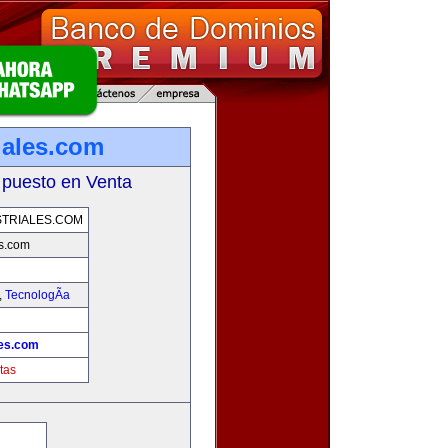
iales.com
 puesto en Venta
TRIALES.COM
es.com
,
TecnologÃ­a
les.com
tas