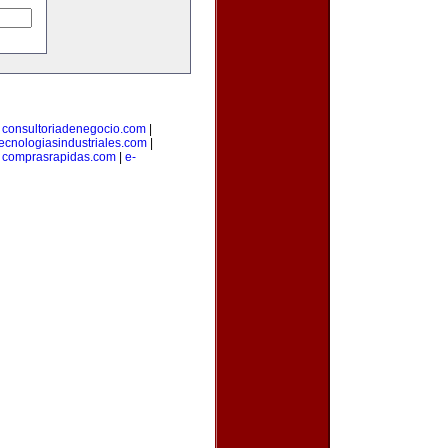
|
consultoriadenegocio.com
|
tecnologiasindustriales.com
|
|
comprasrapidas.com
|
e-