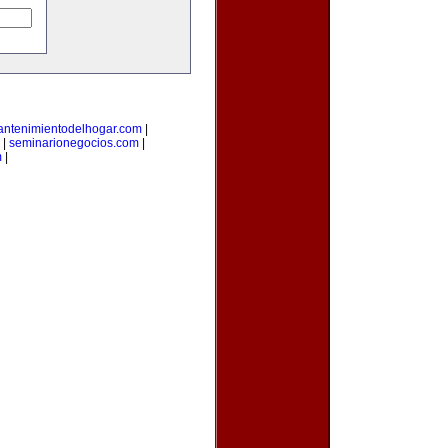
ntenimientodelhogar.com
|
|
seminarionegocios.com
|
m
|