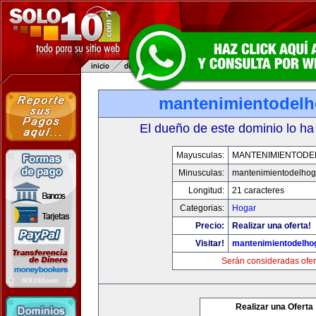
mantenimientodel
El dueño de este dominio lo ha
Mayusculas:
MANTENIMIENTOD
Minusculas:
mantenimientodelhog
Longitud:
21 caracteres
Categorias:
Hogar
Precio:
Realizar una oferta!
Visitar!
mantenimientodelho
Serán consideradas ofer
Realizar una Oferta