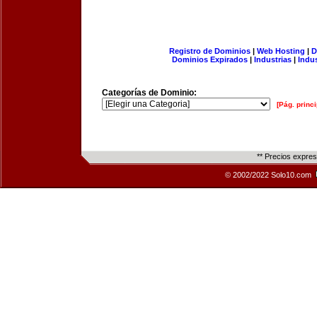
Registro de Dominios
|
Web Hosting
|
D
Dominios Expirados
|
Industrias
|
Indu
Categorías de Dominio:
[Pág. princi
** Precios expre
© 2002/2022 Solo10.com