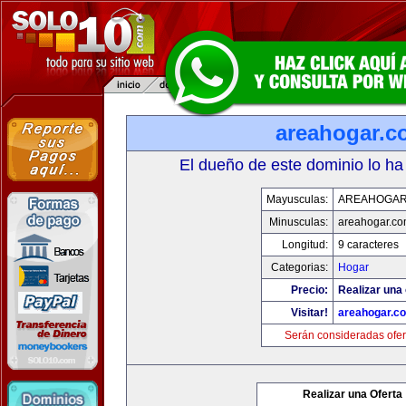
areahogar.c
El dueño de este dominio lo ha
Mayusculas:
AREAHOGAR
Minusculas:
areahogar.c
Longitud:
9 caracteres
Categorias:
Hogar
Precio:
Realizar una 
Visitar!
areahogar.c
Serán consideradas ofer
Realizar una Oferta