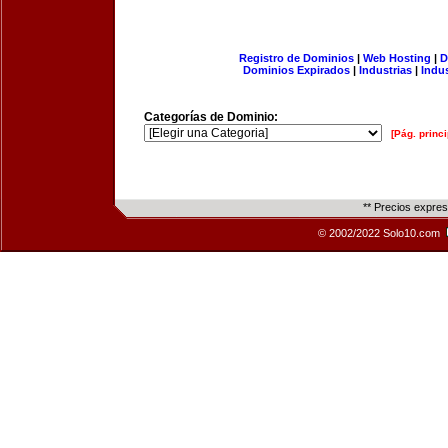
Registro de Dominios
|
Web Hosting
|
D
Dominios Expirados
|
Industrias
|
Indu
Categorías de Dominio:
[Pág. princi
** Precios expre
© 2002/2022 Solo10.com