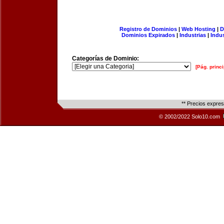
Registro de Dominios
|
Web Hosting
|
D
Dominios Expirados
|
Industrias
|
Indu
Categorías de Dominio:
[Pág. princi
** Precios expre
© 2002/2022 Solo10.com