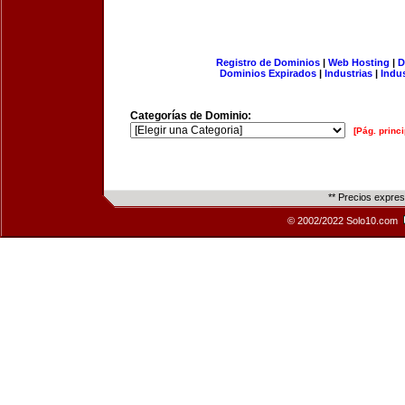
Registro de Dominios
|
Web Hosting
|
D
Dominios Expirados
|
Industrias
|
Indu
Categorías de Dominio:
[Pág. princi
** Precios expre
© 2002/2022 Solo10.com