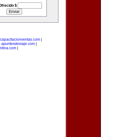
Ofrecido $
capacitacionventas.com
|
|
apuntesdeviaje.com
|
entina.com
|