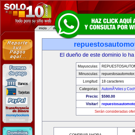
repuestosautomo
El dueño de este dominio lo ha
Mayusculas:
REPUESTOSAUTO
Minusculas:
repuestosautomotor
Longitud:
18 caracteres
Categorias:
AutomÃ³viles y Coc
Precio:
$590.00
Visitar!
repuestosautomoto
Serán consideradas ofer
R