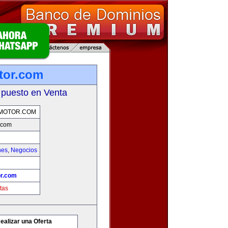
tor.com
 puesto en Venta
MOTOR.COM
.com
hes
,
Negocios
r.com
tas
ealizar una Oferta