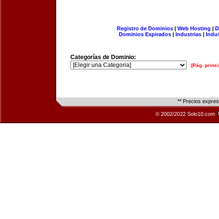
Registro de Dominios
|
Web Hosting
|
D
Dominios Expirados
|
Industrias
|
Indu
Categorías de Dominio:
[Pág. princi
** Precios expre
© 2002/2022 Solo10.com